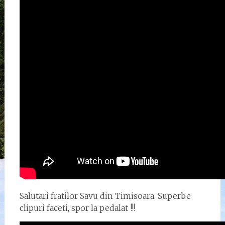
Salutari fratilor Savu din Timisoara. Superbe
clipuri faceti, spor la pedalat !!!