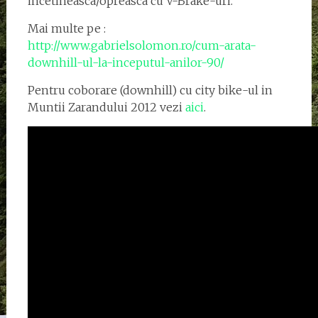
incetineasca/opreasca cu V-Brake-uri.
Mai multe pe :
http://www.gabrielsolomon.ro/cum-arata-
downhill-ul-la-inceputul-anilor-90/
Pentru coborare (downhill) cu city bike-ul in
Muntii Zarandului 2012 vezi
aici
.