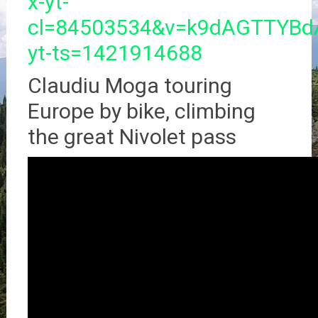
x-yt-
cl=84503534&v=k9dAGTTYBd
yt-ts=1421914688
Claudiu Moga touring
Europe by bike, climbing
the great Nivolet pass