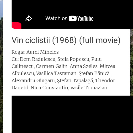
Vin ciclistii (1968) (full movie)
Regia: Aurel Miheles
Cu: Dem Radulescu, Stela Popescu, Puiu
Calinescu, Carmen Galin, Anna Széles, Mircea
Albulescu, Vasilica Tastaman, Ştefan Bănică,
Alexandru Giugaru, Ştefan Tapalagă, Theodor
Danetti, Nicu Constantin, Vasile Tomazian