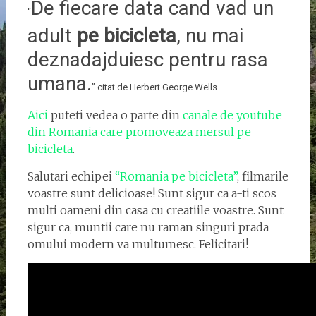
De fiecare data cand vad un
“
adult
pe bicicleta
, nu mai
deznadajduiesc pentru rasa
umana.
” citat de Herbert George Wells
Aici
puteti vedea o parte din
ca
nale de youtube
din Romania care promoveaza mersul pe
bicicleta
.
Salutari echipei
“Romania pe bicicleta”
, filmarile
voastre sunt delicioase! Sunt sigur ca a-ti scos
multi oameni din casa cu creatiile voastre. Sunt
sigur ca, muntii care nu raman singuri prada
omului modern va multumesc. Felicitari!