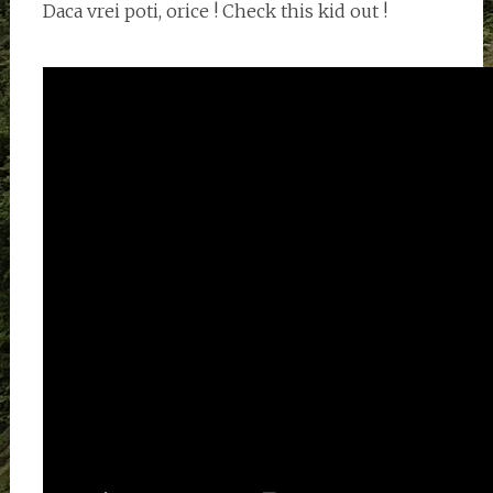
Daca vrei poti, orice ! Check this kid out !