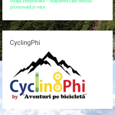
Straja, Hunedoara – stațiunea care merită
promovată și vara
CyclingPhi