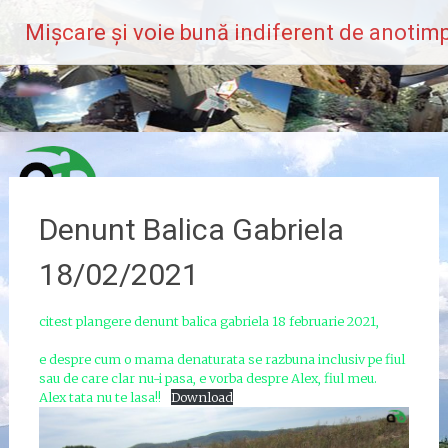
Skip
Mișcare și voie bună indiferent de anotimp
to
content
Denunt Balica Gabriela
18/02/2021
citest plangere denunt balica gabriela 18 februarie 2021,
e despre cum o mama denaturata se razbuna inclusiv pe fiul
sau de care clar nu-i pasa, e vorba despre Alex, fiul meu.
Alex tata nu te lasa!!
Download