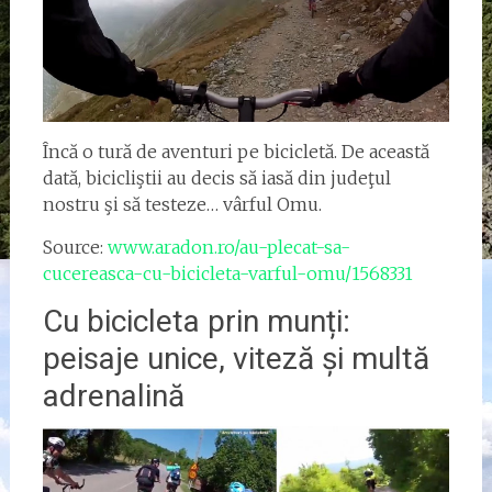
Încă o tură de aventuri pe bicicletă. De această
dată, bicicliştii au decis să iasă din judeţul
nostru şi să testeze… vârful Omu.
Source:
www.aradon.ro/au-plecat-sa-
cucereasca-cu-bicicleta-varful-omu/1568331
Cu bicicleta prin munți:
peisaje unice, viteză și multă
adrenalină