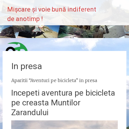
Skip
Mișcare și voie bună indiferent
to
content
de anotimp !
In presa
Aparitii “Aventuri pe bicicleta” in presa
Incepeti aventura pe bicicleta
pe creasta Muntilor
Zarandului