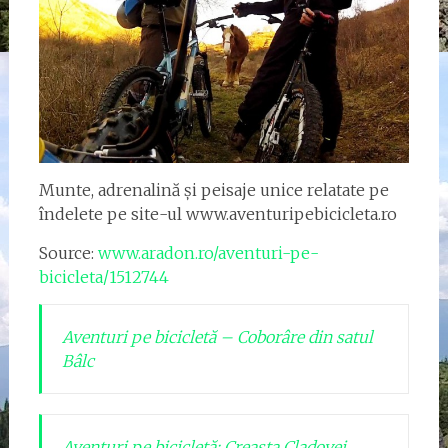
Munte, adrenalină și peisaje unice relatate pe
îndelete pe site-ul www.aventuripebicicleta.ro
Source:
www.aradon.ro/aventuri-pe-
bicicleta/1512744
Aventuri pe bicicletă – Coborâre din satul
Bâlc
Aventuri pe bicicletă: Creasta Cladovei