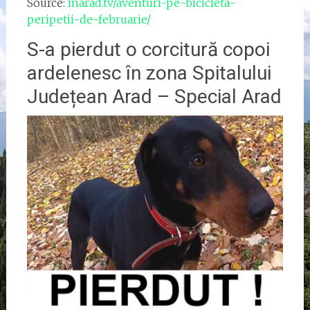
Source:
inarad.tv/aventuri-pe-bicicleta-
peripetii-de-februarie/
S-a pierdut o corcitură copoi
ardelenesc în zona Spitalului
Județean Arad – Special Arad