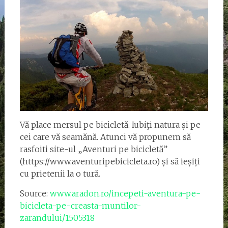
Vă place mersul pe bicicletă. Iubiţi natura şi pe
cei care vă seamănă. Atunci vă propunem să
rasfoiti site-ul „Aventuri pe bicicletă”
(https://www.aventuripebicicleta.ro) și să ieșiți
cu prietenii la o tură.
Source:
www.aradon.ro/incepeti-aventura-pe-
bicicleta-pe-creasta-muntilor-
zarandului/1505318