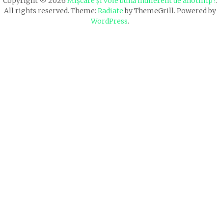
Copyright © 2026
Mișcare și voie bună indiferent de anotimp !
.
All rights reserved. Theme:
Radiate
by ThemeGrill. Powered by
WordPress
.