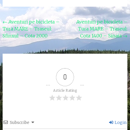
Post
←
Aventuri pe bicicleta –
Aventuri pe bicicleta –
Tura MARE – Traseul:
Tura MARE – Traseul:
navigation
Sfinxul – Cota 2000
Cota 1400 – Sinaia
→
0
Article Rating
Subscribe
Login