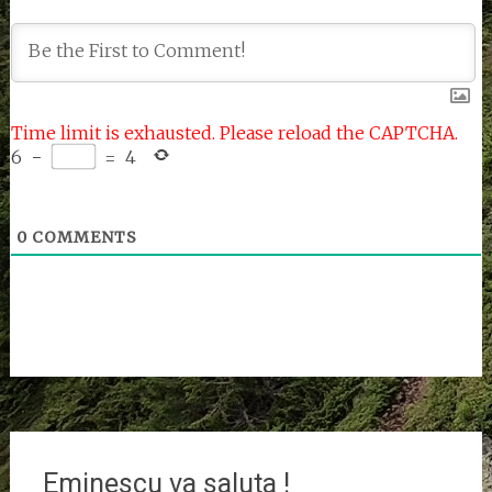
Time limit is exhausted. Please reload the CAPTCHA.
6
−
=
4
0
COMMENTS
Eminescu va saluta !