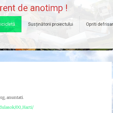
erent de anotimp !
icicletă
Susținătorii proiectului
Opriti defrisar
rg, anuntati.
ndulasok/00_Harti/