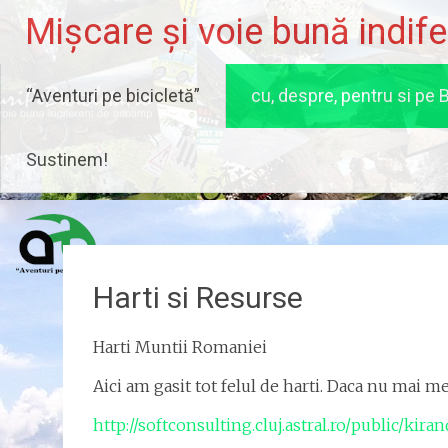
Skip
Mișcare și voie bună indif
to
content
“Aventuri pe bicicletă”
cu, despre, pentru si pe B
Sustinem!
Harti si Resurse
Harti Muntii Romaniei
Aici am gasit tot felul de harti. Daca nu mai me
http://softconsulting.cluj.astral.ro/public/kira